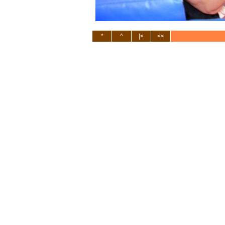
*
^
|<
<<