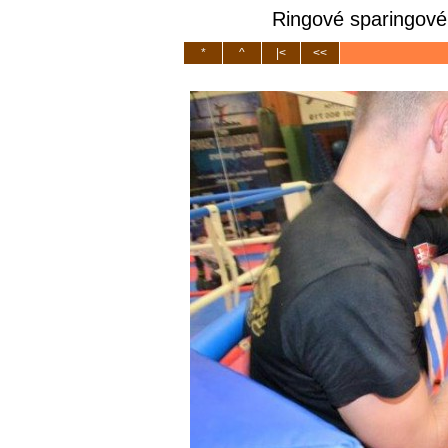
Ringové sparingové 
*
^
|<
<<