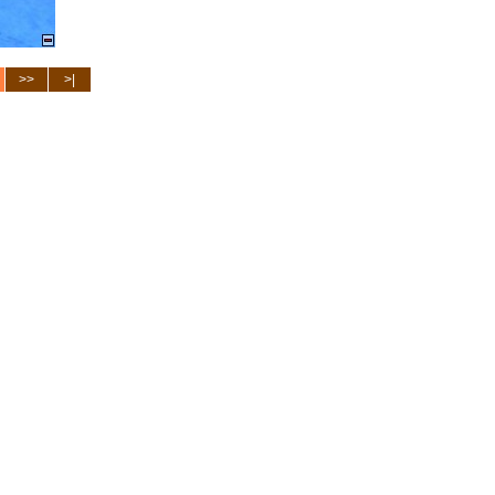
>>
>|