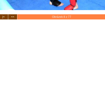
|<
<<
Obrázek 8 z 77