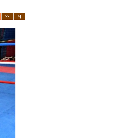
>>
>|