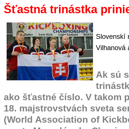
Šťastná trinástka prini
Slovenskí 
Vilhanová 
Ak sú s
trinást
ako šťastné číslo. V takom p
18. majstrovstvách sveta s
(World Association of Kick