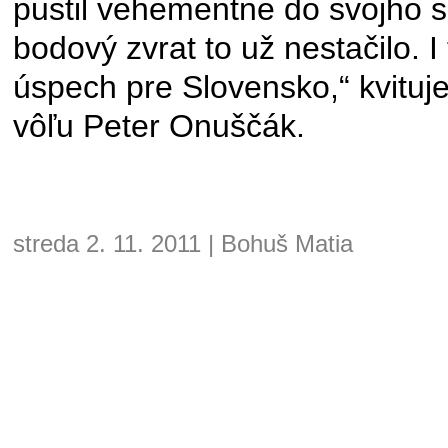
pustil vehementne do svojho sú
bodový zvrat to už nestačilo. 
úspech pre Slovensko,“ kvituj
vôľu Peter Onuščák.
streda 2. 11. 2011 | Bohuš Matia