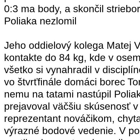
0:3 ma body, a skončil striebo
Poliaka nezlomil
Jeho oddielový kolega Matej Viš
kontakte do 84 kg, kde v osemf
všetko si vynahradil v disciplín
vo štvrťfinále domáci borec Ton
nemu na tatami nastúpil Polia
prejavoval väčšiu skúsenosť v t
reprezentant nováčikom, chytal
výrazné bodové vedenie. V po