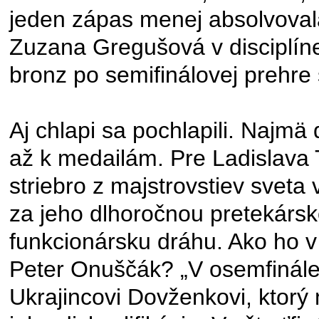
jeden zápas menej absolvoval
Zuzana Gregušová v disciplíne k
bronz po semifinálovej prehre
Aj chlapi sa pochlapili. Najmä 
až k medailám. Pre Ladislava 
striebro z majstrovstiev sveta
za jeho dlhoročnou pretekársko
funkcionársku dráhu. Ako ho v 
Peter Onuščák? „V osemfinále 
Ukrajincovi Dovženkovi, ktorý n