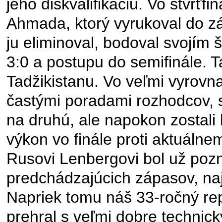
jeho diskvalifikáciu. Vo štvrťf
Ahmada, ktorý vyrukoval do zá
ju eliminoval, bodoval svojím š
3:0 a postupu do semifinále. 
Tadžikistanu. Vo veľmi vyro
častými poradami rozhodcov, sa
na druhú, ale napokon zostali
výkon vo finále proti aktuáln
Rusovi Lenbergovi bol už poz
predchádzajúcich zápasov, na
Napriek tomu náš 33-ročný rep
prehral s veľmi dobre technic