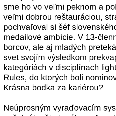
sme ho vo veľmi peknom a poko
veľmi dobrou reštauráciou, str
pochvaľoval si šéf slovenskéh
medailové ambície. V 13-členn
borcov, ale aj mladých pretek
svet svojím výsledkom prekva
kategóriách v disciplínach light
Rules, do ktorých boli nominova
Krásna bodka za kariérou?
Neúprosným vyraďovacím systé