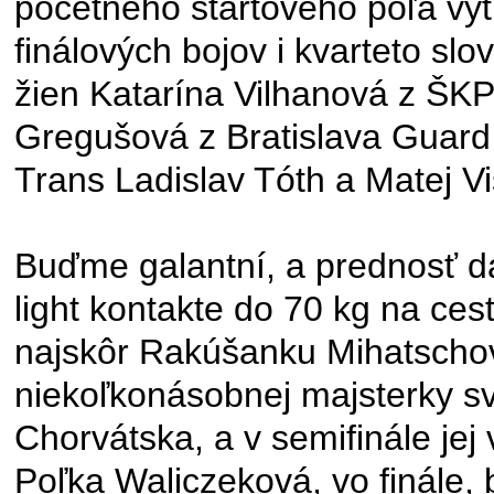
početného štartového poľa vytr
finálových bojov i kvarteto sl
žien Katarína Vilhanová z ŠK
Gregušová z Bratislava Guard 
Trans Ladislav Tóth a Matej Vi
Buďme galantní, a prednosť d
light kontakte do 70 kg na ces
najskôr Rakúšanku Mihatschovú
niekoľkonásobnej majsterky s
Chorvátska, a v semifinále je
Poľka Waliczeková, vo finále, 