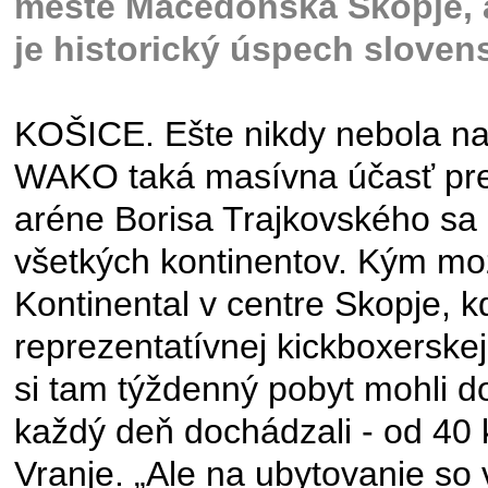
meste Macedónska Skopje, a 
je historický úspech slove
KOŠICE. Ešte nikdy nebola na
WAKO taká masívna účasť pret
aréne Borisa Trajkovského sa 
všetkých kontinentov. Kým mo
Kontinental v centre Skopje, k
reprezentatívnej kickboxerskej
si tam týždenný pobyt mohli do
každý deň dochádzali - od 40 
Vranje. „Ale na ubytovanie s