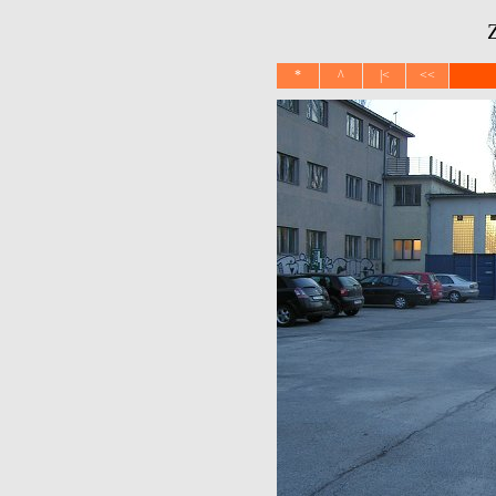
Z
*
^
|<
<<