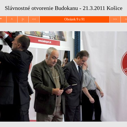
Slávnostné otvorenie Budokanu - 21.3.2011 Košice
*
^
|<
<<
Obrázek 9 z 91
>>
>