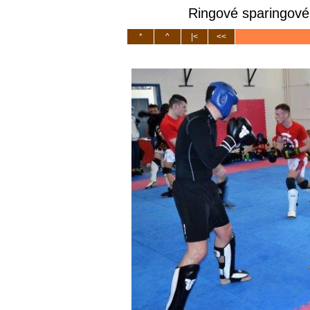
Ringové sparingové 
*
^
|<
<<