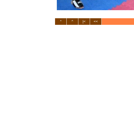
*
^
|<
<<