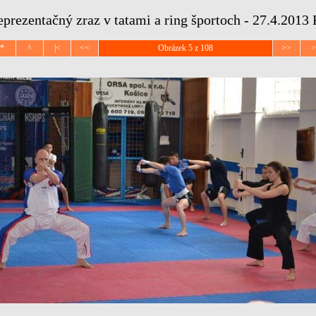
prezentačný zraz v tatami a ring športoch - 27.4.2013
*
^
|<
<<
Obrázek 5 z 108
>>
>